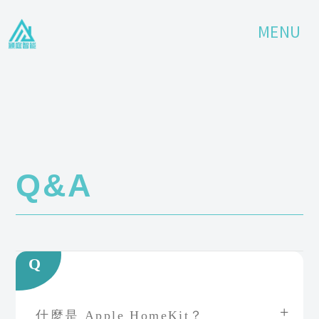
Q&A
Q
什麼是 Apple HomeKit？